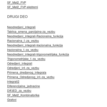
SF_Mat2_FVP
SF_Mat2_FVP-ekstremi
DRUGI DEO
Neodredjeni_integrali
Tablica_smena_parcijalna-za_vezbu
Neodredjeni_integrali-Racionalna_funkcija
Racionalna_f.-za_vezbu
Neodredjeni_integrali-Iracionalna_funkcija
Iracionalna_f.-za_vezbu
Neodredjeni_integrali-trigonometrijska_funkcija
Trigonometrijske_f.-za_vezbu
Odredjeni_integrali
Odredjeni_int.-za_vezbu
Primena_dredjenog_integrala
Primena_Odredjenog_int.-za_vezbu
integrali2
Diferencijalne_jednacine
DIFJED_za_vezbu
SF_Mat2_Kombinatorika
Grafovi