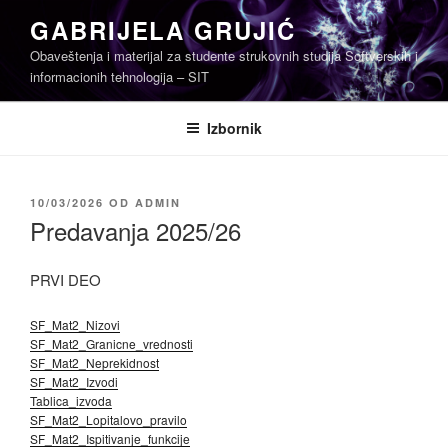
Skoči
GABRIJELA GRUJIĆ
na
Obaveštenja i materijal za studente strukovnih studija Softverskih i
sadržaj
informacionih tehnologija – SIT
Izbornik
OBJAVLJENO
10/03/2026
OD
ADMIN
Predavanja 2025/26
PRVI DEO
SF_Mat2_Nizovi
SF_Mat2_Granicne_vrednosti
SF_Mat2_Neprekidnost
SF_Mat2_Izvodi
Tablica_izvoda
SF_Mat2_Lopitalovo_pravilo
SF_Mat2_Ispitivanje_funkcije