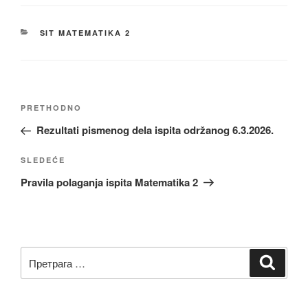
KATEGORIJE
SIT MATEMATIKA 2
Kretanje
Prethodni
PRETHODNO
članka
članak
Rezultati pismenog dela ispita održanog 6.3.2026.
Sledeći
SLEDEĆE
članak
Pravila polaganja ispita Matematika 2
Претрага
Претр
за: