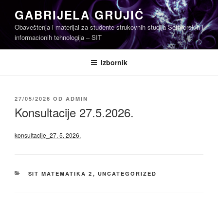
Skoči
GABRIJELA GRUJIĆ
na
Obaveštenja i materijal za studente strukovnih studija Softverskih i
sadržaj
informacionih tehnologija – SIT
Izbornik
OBJAVLJENO
27/05/2026
OD
ADMIN
Konsultacije 27.5.2026.
konsultacije_27. 5. 2026.
KATEGORIJE
SIT MATEMATIKA 2
,
UNCATEGORIZED