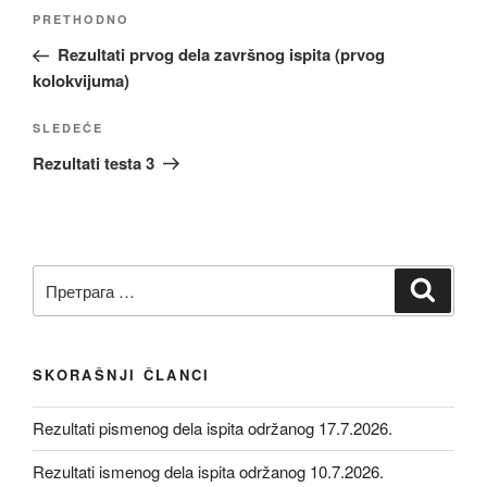
Kretanje
Prethodni
PRETHODNO
članka
članak
Rezultati prvog dela završnog ispita (prvog
kolokvijuma)
Sledeći
SLEDEĆE
članak
Rezultati testa 3
Претрага
Претр
за:
SKORAŠNJI ČLANCI
Rezultati pismenog dela ispita održanog 17.7.2026.
Rezultati ismenog dela ispita održanog 10.7.2026.