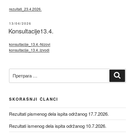
rezultati_23.4.2026.
OBJAVLJENO
13/04/2026
Konsultacije13.4.
konsultacije_13.4.-Nizovi
konsultacije_13.4..Izvodi
Претрага
Претр
за:
SKORAŠNJI ČLANCI
Rezultati pismenog dela ispita održanog 17.7.2026.
Rezultati ismenog dela ispita održanog 10.7.2026.