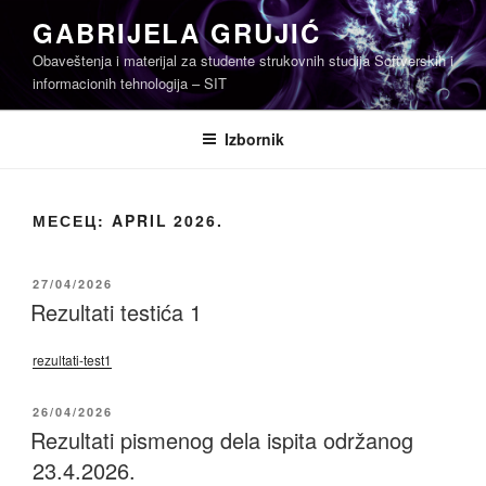
Skoči
GABRIJELA GRUJIĆ
na
Obaveštenja i materijal za studente strukovnih studija Softverskih i
sadržaj
informacionih tehnologija – SIT
Izbornik
МЕСЕЦ:
APRIL 2026.
OBJAVLJENO
27/04/2026
Rezultati testića 1
rezultati-test1
OBJAVLJENO
26/04/2026
Rezultati pismenog dela ispita održanog
23.4.2026.