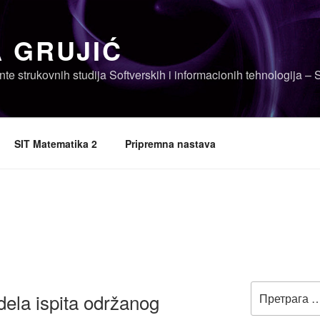
 GRUJIĆ
nte strukovnih studija Softverskih i informacionih tehnologija – 
SIT Matematika 2
Pripremna nastava
Претрага
dela ispita održanog
за: