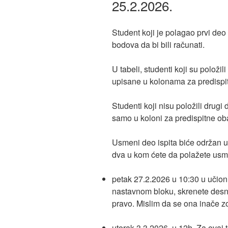
25.2.2026.
Student koji je polagao prvi deo
bodova da bi bili računati.
U tabeli, studenti koji su položi
upisane u kolonama za predispi
Studenti koji nisu položili drug
samo u koloni za predispitne ob
Usmeni deo ispita biće održan u
dva u kom ćete da polažete usm
petak 27.2.2026 u 10:30 u učion
nastavnom bloku, skrenete desno
pravo. Mislim da se ona inače 
utorak 3.3.2026. u 12h. Za ovaj