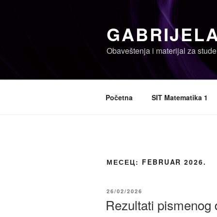
Skoči
na
GABRIJELA
sadržaj
Obaveštenja i materijal za stude
Početna
SIT Matematika 1
МЕСЕЦ:
FEBRUAR 2026.
OBJAVLJENO
26/02/2026
Rezultati pismenog 