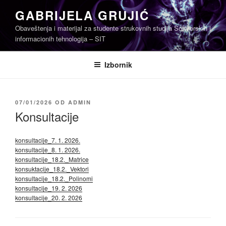
Skoči
GABRIJELA GRUJIĆ
na
Obaveštenja i materijal za studente strukovnih studija Softverskih i
sadržaj
informacionih tehnologija – SIT
Izbornik
OBJAVLJENO
07/01/2026
OD
ADMIN
Konsultacije
konsultacije_7. 1. 2026.
konsultacije_8. 1. 2026.
konsultacije_18.2._Matrice
konsuktacije_18.2._Vektori
konsultacije_18.2._Polinomi
konsultacije_19. 2. 2026
konsultacije_20. 2. 2026