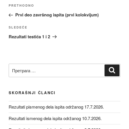
Kretanje
Prethodni
PRETHODNO
članka
članak
Prvi deo završnog ispita (prvi kolokvijum)
Sledeći
SLEDEĆE
članak
Rezultati testića 1 i 2
Претрага
Претр
за:
SKORAŠNJI ČLANCI
Rezultati pismenog dela ispita održanog 17.7.2026.
Rezultati ismenog dela ispita održanog 10.7.2026.