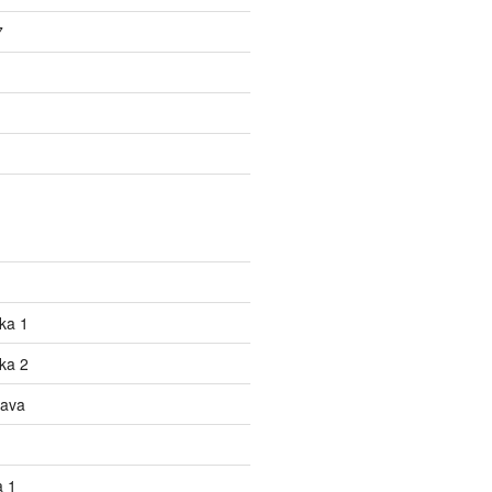
7
ka 1
ka 2
tava
a 1