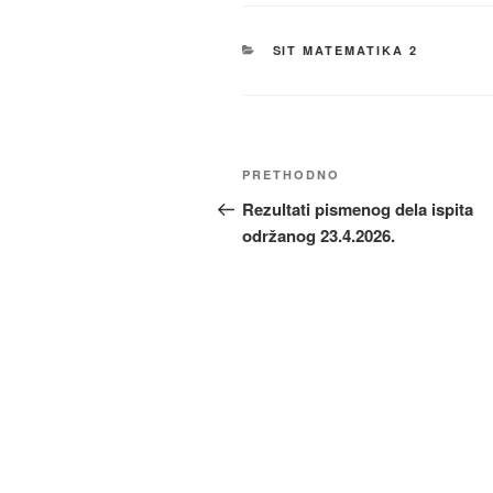
KATEGORIJE
SIT MATEMATIKA 2
Kretanje
Prethodni
PRETHODNO
članka
članak
Rezultati pismenog dela ispita
održanog 23.4.2026.