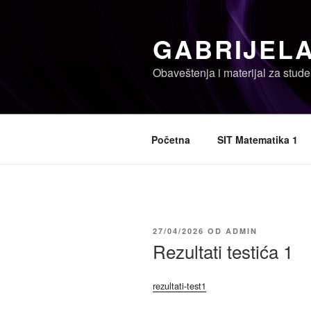
Skoči
na
GABRIJELA
sadržaj
Obaveštenja i materijal za stude
Početna
SIT Matematika 1
OBJAVLJENO
27/04/2026
OD
ADMIN
Rezultati testića 1
rezultati-test1