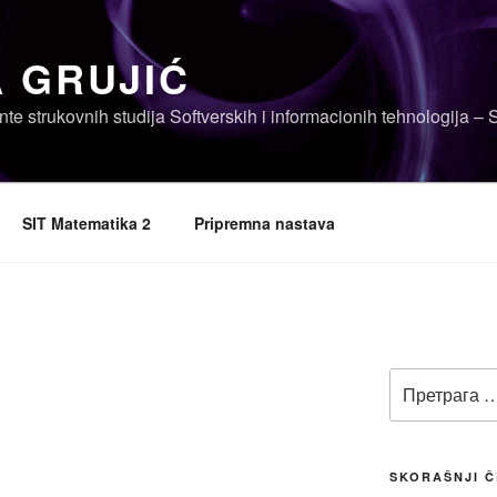
 GRUJIĆ
nte strukovnih studija Softverskih i informacionih tehnologija – 
SIT Matematika 2
Pripremna nastava
Претрага
за:
SKORAŠNJI Č